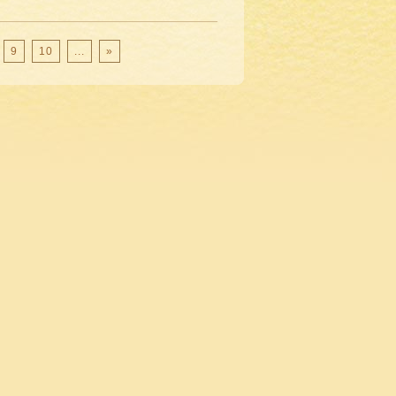
9
10
...
»