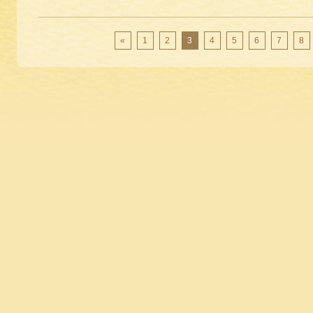
«
1
2
3
4
5
6
7
8