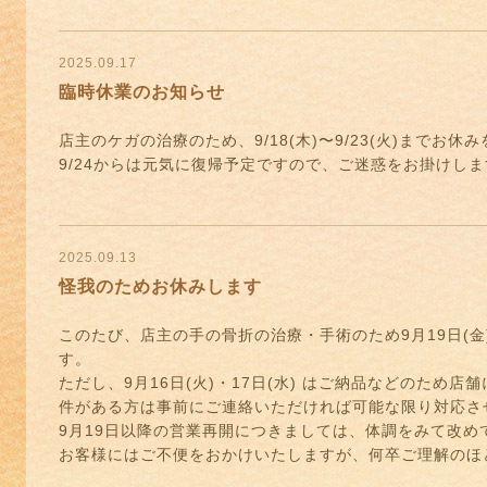
2025.09.17
臨時休業のお知らせ
店主のケガの治療のため、9/18(木)〜9/23(火)までお休
9/24からは元気に復帰予定ですので、ご迷惑をお掛けし
2025.09.13
怪我のためお休みします
このたび、店主の手の骨折の治療・手術のため9月19日(
す。
ただし、9月16日(火)・17日(水) はご納品などのため
件がある方は事前にご連絡いただければ可能な限り対応さ
9月19日以降の営業再開につきましては、体調をみて改め
お客様にはご不便をおかけいたしますが、何卒ご理解のほ