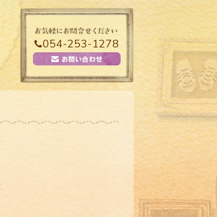
054-253-1278
。
。