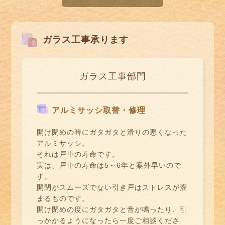
ガラス工事承ります
ガラス工事部門
アルミサッシ取替・修理
開け閉めの時にガタガタと滑りの悪くなった
アルミサッシ。
それは戸車の寿命です。
実は、戸車の寿命は5～6年と案外早いので
す。
開閉がスムーズでない引き戸はストレスが溜
まるものです。
開け閉めの度にガタガタと音が鳴ったり、引
っかかるようになったら一度ご相談くださ